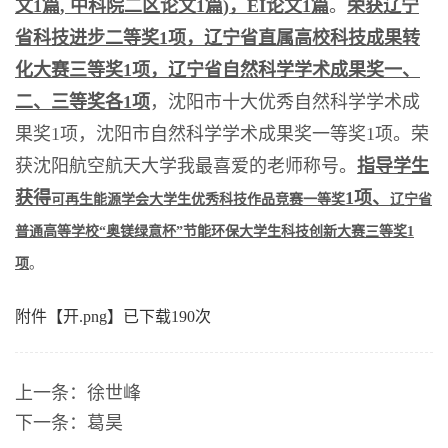
文
1
篇
,
中科院二区论文
1
篇
)
，
EI
论文
1
篇
。
荣获辽宁
省科技进步二等奖
1
项，辽宁省直属高校科技成果转
化大赛三等奖
1
项，辽宁省自然科学学术成果奖一、
二、三等奖各
1
项
，沈阳市十大优秀自然科学学术成
果奖
1
项，沈阳市自然科学学术成果奖一等奖
1
项。
荣
获
沈阳航空航天大学我最喜爱的老师称号。
指导学生
获得
1项、
可再生能源学会大学生优秀科技作品竞赛一等奖
辽宁省
普通高等学校“奥镁绿意杯”节能环保大学生科技创新大赛三等奖1
项
。
附件【
开.png
】已下载
190
次
上一条：
徐世峰
下一条：
葛昊