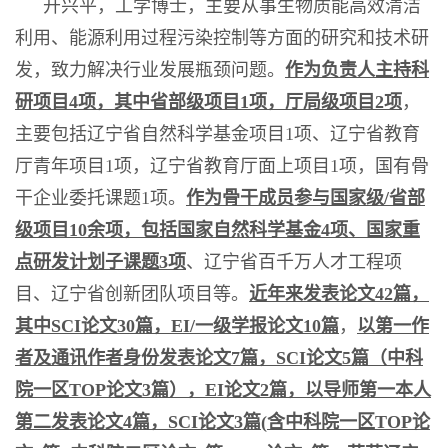
开兴平，工学博士，主要从事生物质能高效清洁
利用、能源利用过程污染控制等方面的研究和技术研
发，致力解决行业发展瓶颈问题。
作为负责人主持科
研项目
4
项，其中省部级项目
1
项，厅局级项目
2
项
，
主要包括辽宁省自然科学基金项目
1
项、辽宁省教育
厅青年项目
1
项，辽宁省教育厅面上项目
1
项，国有骨
干企业委托课题
1
项。
作为骨干成员参与国家级
/
省部
级项目
10
余项，包括国家自然科学基金
4
项、国家重
点研发计划子课题
3
项
、辽宁省百千万人才工程项
目、辽宁省创新团队项目等。
近年来发表论文
42
篇，
其中
SCI
论文
30
篇，
EI/
一级学报论文
10
篇
，
以第一作
者及通讯作者身份发表论文
7
篇，
SCI
论文
5
篇（中科
院一区
TOP
论文
3
篇），
EI
论文
2
篇，以导师第一本人
第二发表论文
4
篇，
SCI
论文
3
篇
(
含中科院一区
TOP
论